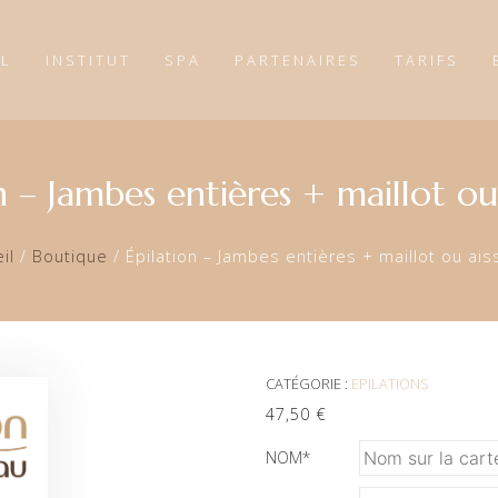
IL
INSTITUT
SPA
PARTENAIRES
TARIFS
n – Jambes entières + maillot ou 
il
/
Boutique
/
Épilation – Jambes entières + maillot ou ais
CATÉGORIE :
EPILATIONS
47,50
€
NOM
*