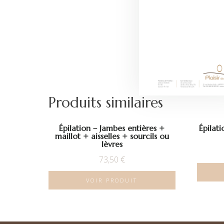
Produits similaires
Épilation – Jambes entières +
Épilat
maillot + aisselles + sourcils ou
lèvres
73,50
€
VOIR PRODUIT