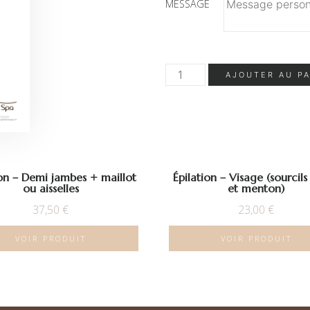
MESSAGE
quantité
AJOUTER AU P
de
Épilation
–
Jambes
entières
+
maillot
ou
aisselles
ion – Demi jambes + maillot
Épilation – Visage (sourcils
ou aisselles
et menton)
37,50
€
23,00
€
VOIR PRODUIT
VOIR PRODUIT