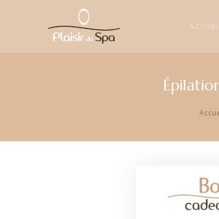
ACCUE
Épilatio
Accue