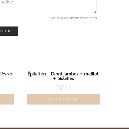
* Vous devez remplir ces champs
ANIER
 lèvres
Épilation – Demi jambes + maillot
+ aisselles
53,50
€
VOIR PRODUIT