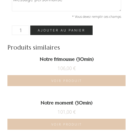
* Vous devez remplir ces champs
quantité
AJOUTER AU PANIER
de
Notre
parenthèse
(1h)
Produits similaires
Notre frimousse (30min)
106,00
€
VOIR PRODUIT
Notre moment (30min)
101,00
€
VOIR PRODUIT