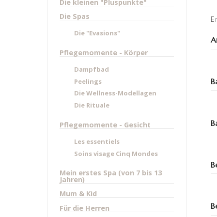
Die kleinen "Pluspunkte"
Die Spas
E
Die "Evasions"
A
Pflegemomente - Körper
Dampfbad
B
Peelings
Die Wellness-Modellagen
Die Rituale
B
Pflegemomente - Gesicht
Les essentiels
Soins visage Cinq Mondes
B
Mein erstes Spa (von 7 bis 13
Jahren)
Mum & Kid
B
Für die Herren