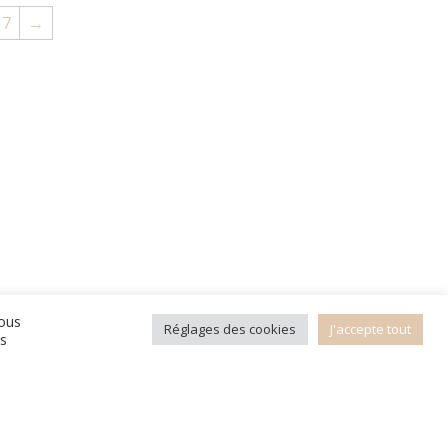
7
→
vous
Réglages des cookies
J'accepte tout
es