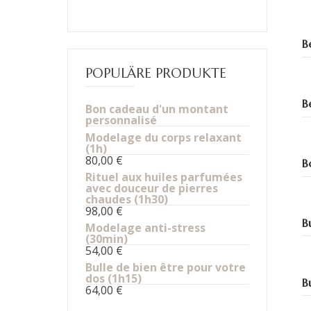
B
POPULÄRE PRODUKTE
B
Bon cadeau d'un montant
personnalisé
Modelage du corps relaxant
(1h)
80,00
€
B
Rituel aux huiles parfumées
avec douceur de pierres
chaudes (1h30)
98,00
€
B
Modelage anti-stress
(30min)
54,00
€
Bulle de bien être pour votre
dos (1h15)
B
64,00
€