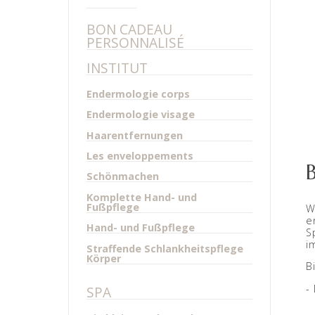
BON CADEAU
PERSONNALISÉ
INSTITUT
Endermologie corps
Endermologie visage
Haarentfernungen
Les enveloppements
B
Schönmachen
Komplette Hand- und
Fußpflege
W
e
Hand- und Fußpflege
S
im
Straffende Schlankheitspflege
Körper
B
-
SPA