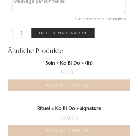
* Vous devez remplir ces champs
Soin
IN DEN WARENKORB
massage
fleurs
et
fruits
Ähnliche Produkte
de
Bali
Soin « Ko Bi Do » (1h)
(1h)
Menge
92,00
€
PRODUKT ANZEIGEN
Rituel « Ko Bi Do » signature
260,00
€
PRODUKT ANZEIGEN