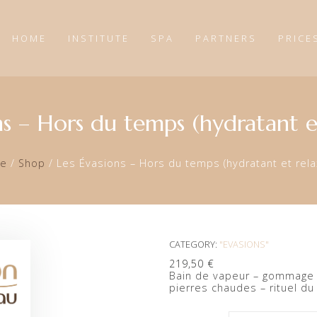
HOME
INSTITUTE
SPA
PARTNERS
PRICE
ns – Hors du temps (hydratant e
e
/
Shop
/
Les Évasions – Hors du temps (hydratant et rela
CATEGORY:
"EVASIONS"
219,50
€
Bain de vapeur – gommage à
pierres chaudes – rituel du 