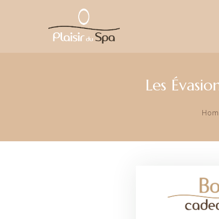
Les Évasio
Hom