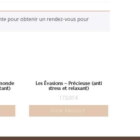
ente pour obtenir un rendez-vous pour
 monde
Les Évasions – Précieuse (anti
tant)
stress et relaxant)
173,00
€
VIEW PRODUCT