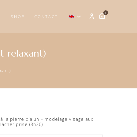
0
S
SHOP
CONTACT
t relaxant)
xant)
 la pierre d’alun – modelage visage aux
lâcher prise (3h20)