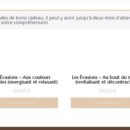
s de bons cadeau, il peut y avoir jusqu'à deux mois d'att
r votre compréhension.
 Évasions – Aux couleurs
Les Évasions – Au bout du
les (energisant et relaxant)
(revitalisant et décontrac
186,00
€
200,00
€
VIEW PRODUCT
VIEW PRODUCT