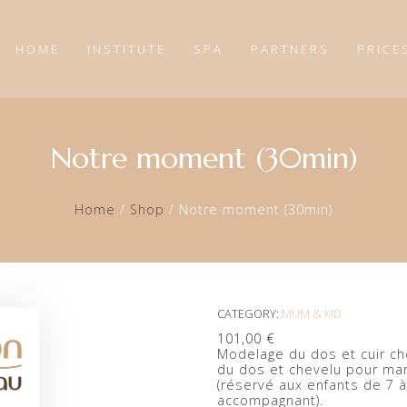
HOME
INSTITUTE
SPA
PARTNERS
PRICE
Notre moment (30min)
Home
/
Shop
/
Notre moment (30min)
CATEGORY:
MUM & KID
101,00
€
Modelage du dos et cuir ch
du dos et chevelu pour ma
(réservé aux enfants de 7 à
accompagnant).