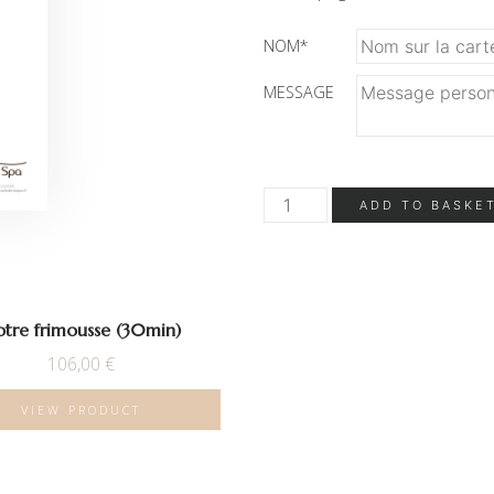
NOM
*
MESSAGE
Notre
ADD TO BASKE
moment
(30min)
quantity
tre frimousse (30min)
106,00
€
VIEW PRODUCT