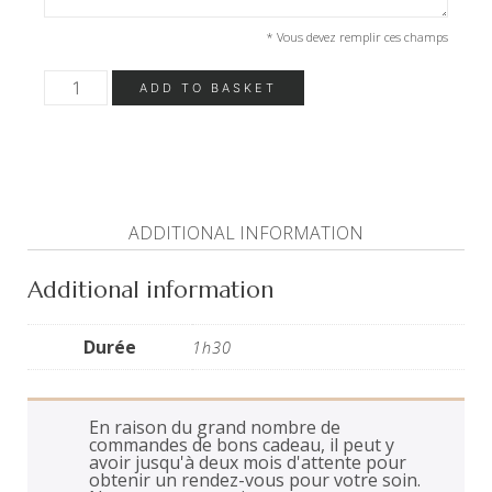
* Vous devez remplir ces champs
Rituel
ADD TO BASKET
aux
huiles
parfumées
avec
douceur
de
pierres
chaudes
ADDITIONAL INFORMATION
(1h30)
quantity
Additional information
Durée
1h30
En raison du grand nombre de
commandes de bons cadeau, il peut y
avoir jusqu'à deux mois d'attente pour
obtenir un rendez-vous pour votre soin.