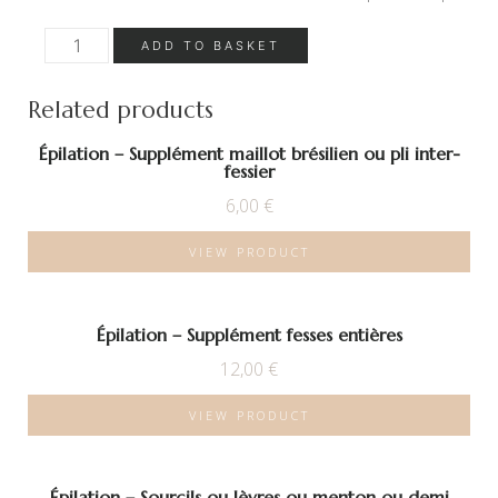
Épilation
ADD TO BASKET
–
Supplément
Demi
fesses
Related products
quantity
Épilation – Supplément maillot brésilien ou pli inter-
fessier
6,00
€
VIEW PRODUCT
Épilation – Supplément fesses entières
12,00
€
VIEW PRODUCT
Épilation – Sourcils ou lèvres ou menton ou demi